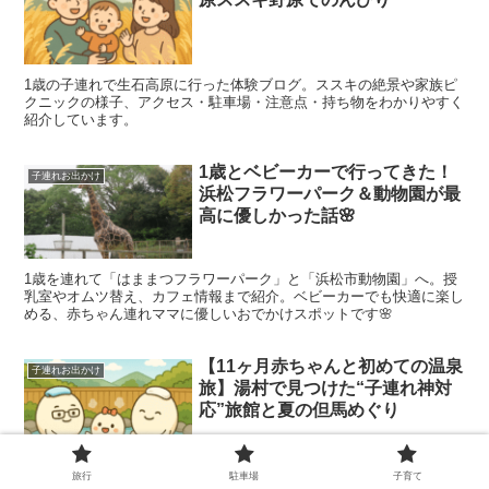
1歳の子連れで生石高原に行った体験ブログ。ススキの絶景や家族ピ
クニックの様子、アクセス・駐車場・注意点・持ち物をわかりやすく
紹介しています。
1歳とベビーカーで行ってきた！
子連れお出かけ
浜松フラワーパーク＆動物園が最
高に優しかった話🌸
1歳を連れて「はままつフラワーパーク」と「浜松市動物園」へ。授
乳室やオムツ替え、カフェ情報まで紹介。ベビーカーでも快適に楽し
める、赤ちゃん連れママに優しいおでかけスポットです🌸
【11ヶ月赤ちゃんと初めての温泉
子連れお出かけ
旅】湯村で見つけた“子連れ神対
応”旅館と夏の但馬めぐり
11ヶ月の赤ちゃんを連れて湯村温泉へ1泊2日旅行。ランチ・たじま
旅行
駐車場
子育て