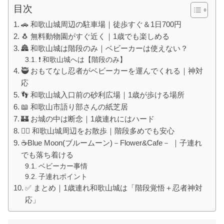
目次
🚗 和歌山城周辺の駐車場｜徒歩すぐ＆1日700円
🐧 無料動物園がすぐ近く｜1歳でも楽しめる
🏯 和歌山城は階段のみ｜ベビーカーは使えない？
❗ 和歌山城へは【階段のみ】
🥷 おもてなし忍者がベビーカーを運んでくれる｜神対
応
👣 和歌山城入口前の砂利広場｜1歳が歩ける場所
📖 和歌山市語り部さんの紙芝居
🏰 お城の中は断念｜1歳連れにはハード
🚶‍♀️ 和歌山城周辺をお散歩｜階段多めでも安心
☕Blue Moon(ブルームーン)－Flower&Cafe－ ｜子連れ
でも落ち着ける
ベビーカー事情
子連れポイント
✅ まとめ｜1歳連れ和歌山城は「階段覚悟＋忍者神対
応」