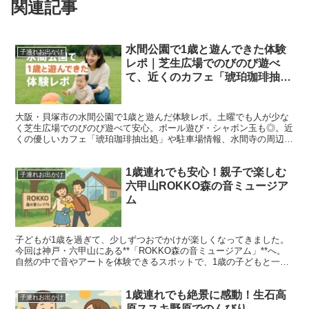
関連記事
水間公園で1歳と遊んできた体験
子連れお出かけ
レポ｜芝生広場でのびのび遊べ
て、近くのカフェ「琥珀珈琲抽出
処」も最高でした【駐車場・周辺
情報あり】
大阪・貝塚市の水間公園で1歳と遊んだ体験レポ。土曜でも人が少な
く芝生広場でのびのび遊べて安心。ボール遊び・シャボン玉も◎。近
くの優しいカフェ「琥珀珈琲抽出処」や駐車場情報、水間寺の周辺ス
ポットも紹介します。
1歳連れでも安心！親子で楽しむ
子連れお出かけ
六甲山ROKKO森の音ミュージア
ム
子どもが1歳を過ぎて、少しずつおでかけが楽しくなってきました。
今回は神戸・六甲山にある**「ROKKO森の音ミュージアム」**へ。
自然の中で音やアートを体験できるスポットで、1歳の子どもと一緒
でも楽しめました。 アクセスと駐車場 私たちは車...
1歳連れでも絶景に感動！生石高
子連れお出かけ
原ススキ野原でのんびり