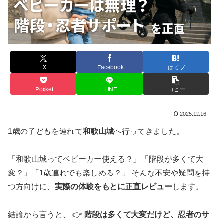
X
Facebook
はてブ
Pocket
LINE
コピー
2025.12.16
1歳の子どもを連れて
和歌山城
へ行ってきました。
「和歌山城ってベビーカー使える？」「階段が多くて大
変？」「1歳連れでも楽しめる？」 そんな不安や疑問を持
つ方向けに、
実際の体験をもとに正直レビュー
します。
結論から言うと、 👉
階段は多くて大変だけど、忍者のサ