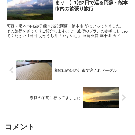
まり！】1泊2日で巡る阿蘇・熊本
市内の欲張り旅行
阿蘇・熊本市内旅行 熊本旅行(阿蘇・熊本市内)にいってきました。
その旅行をざっくりご紹介しますので、旅行のプランの参考にしてみ
てください 1日目 あかうし丼「やまいち」 阿蘇火口 草千里 カドリ
ードミニオン 宿 2日目 阿蘇くじゅう国立公...
和歌山の紀の川市で癒されベーグル
奈良の宇陀に行ってきました
コメント