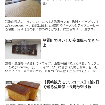
ル
和歌山県紀の川市の山の中にある古民家カフェ「珈琲とベーグルのお
店Sarusuberi」へ。自然に囲まれた空間でベーグルとアイスコーヒー
を堪能。帰りは道の駅「柿の郷くどやま」に立ち寄り、川遊びスポッ
トもチェック。子連れで楽しめる和歌山ドライブ旅を紹介します。
笠置町でおいしい空気吸ってきた
旅行
よ
京都・笠置町へ子連れでドライブ。山道を抜けてたどり着いたカフェ
「このかConoka」は、ドライフラワーに包まれた癒し空間。おいし
いエビフライや田舎の空気、奈良の「わんぱくどうぶつえん」でのん
びり過ごした1日を紹介します。
【長崎観光モデルコース】1泊2日
旅行
で巡る佐世保・長崎欲張り旅