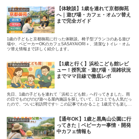
【体験談】1歳を連れて京都御苑
子連れお出かけ
へ｜遊び場・カフェ・オムツ替え
まで完全ガイド
1歳の子どもと京都御苑に行った体験談。椅子型ブランコのある遊び
場や、ベビーカーOKのカフェSASAYAIORI＋、清潔なトイレ・オム
ツ替え情報まで詳しく紹介します。
【1歳と行く】浜松こども館レビ
子連れお出かけ
ュー！授乳室・遊び場・混雑状況
までママ目線で徹底レポ
先日、1歳の子どもを連れて「浜松こども館」へ行ってきました。雨
の日でものびのび遊べる屋内施設を探していて、口コミでも人気だっ
たので、ついに初訪問です✨ この記事でわかること 1歳児でも楽しめ
る遊び場 授乳室・おむつ替え事情 混雑状況・おすす...
【通年OK】1歳と黒鳥山公園に行
子連れお出かけ
ってきた｜ベビーカー事情・開発
中カフェ情報も