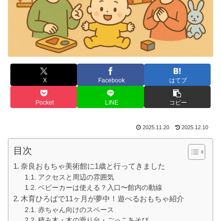
X
Facebook
はてブ
Pocket
LINE
コピー
2025.11.20
2025.12.10
目次
奈良おもちゃ美術館に1歳と行ってきました
アクセスと周辺の雰囲気
ベビーカーは使える？入口〜館内の動線
木育ひろばで11ヶ月が夢中！遊べるおもちゃ紹介
赤ちゃん向けのスペース
積み木・木の滑り台・ごっこあそび