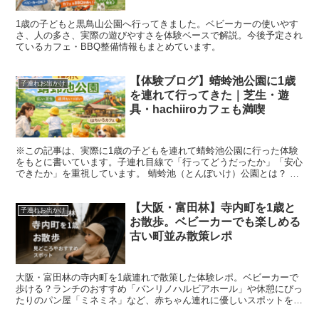
1歳の子どもと黒鳥山公園へ行ってきました。ベビーカーの使いやす
さ、人の多さ、実際の遊びやすさを体験ベースで解説。今後予定され
ているカフェ・BBQ整備情報もまとめています。
【体験ブログ】蜻蛉池公園に1歳
子連れお出かけ
を連れて行ってきた｜芝生・遊
具・hachiiroカフェも満喫
※この記事は、実際に1歳の子どもを連れて蜻蛉池公園に行った体験
をもとに書いています。子連れ目線で「行ってどうだったか」「安心
できたか」を重視しています。 蜻蛉池（とんぼいけ）公園とは？ 蜻
蛉池公園は、大阪府岸和田市にあるとても広大な公園です...
【大阪・富田林】寺内町を1歳と
子連れお出かけ
お散歩。ベビーカーでも楽しめる
古い町並み散策レポ
大阪・富田林の寺内町を1歳連れで散策した体験レポ。ベビーカーで
歩ける？ランチのおすすめ「バンリノハルビアホール」や休憩にぴっ
たりのパン屋「ミネミネ」など、赤ちゃん連れに優しいスポットを詳
しく紹介。