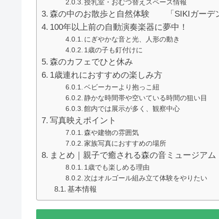
授乳室・おむつ替えスペース情報
森の中のお散歩と自然体験 「SIKIガーデ
100年以上前の自動演奏楽器に夢中！
にぎやかな音と光、人形の動き
1歳の子も釘付けに
森のカフェでひと休み
1歳連れにおすすめの楽しみ方
ベビーカーより抱っこ紐
静かな時間帯や空いている時間の狙い目
館内では展示が多く、観察中心
写真映えポイント
森や建物の雰囲気
家族写真におすすめの場所
まとめ｜親子で癒される森の音ミュージアム
1歳でも楽しめる理由
次はオルゴール組み立て体験をやりたい
基本情報