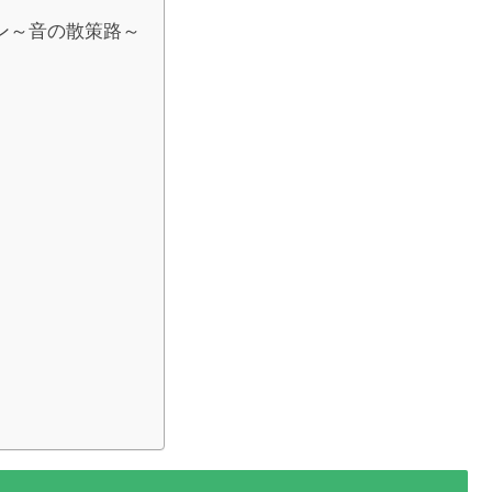
ン～音の散策路～